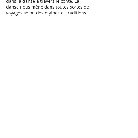
dans la danse à travers le conte. La
danse nous mène dans toutes sortes de
voyages selon des mythes et traditions
variées des quatre coins du monde. Dans
les territoires infinis du rêve et de
l'imaginaire, laissez danser votre âme au
gré de cette farandole d'histoires.
Dès 5
ans
.
Horaire
:
16 août, 15h-16h30
Lieu
:
Bibliothèque Jeunesse, Av.
d'Echallens 2A
Projection en lien avec l'atelier
: séance
du film
Billy Elliott,
le 11 août 2023, 21h30,
Esplanade du Parc de Valency.
Plus d'infos