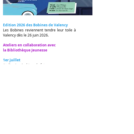
Edition 2026 des Bobines de Valency
Les Bobines reviennent tendre leur toile à
Valency dès le 26 juin 2026.
Ateliers en collaboration avec
la Bibliothèque Jeunesse
1er juillet
Atelier
Les Archives du futur
8 juillet
Atelier
Les Archives du futur
5 août
Ciné-goûter
Dans l'air du temps
12 août
Conterie
Le temps vous est conté